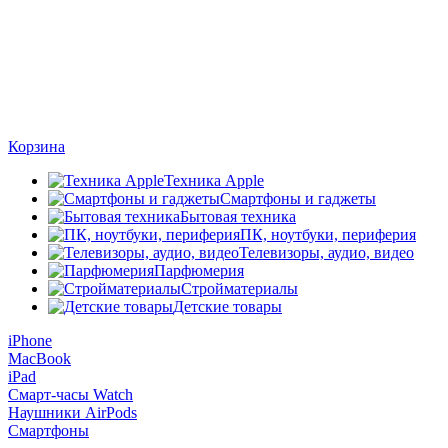
Корзина
Техника Apple
Смартфоны и гаджеты
Бытовая техника
ПК, ноутбуки, периферия
Телевизоры, аудио, видео
Парфюмерия
Стройматериалы
Детские товары
iPhone
MacBook
iPad
Смарт-часы Watch
Наушники AirPods
Смартфоны