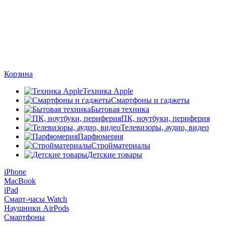
Корзина
Техника Apple
Смартфоны и гаджеты
Бытовая техника
ПК, ноутбуки, периферия
Телевизоры, аудио, видео
Парфюмерия
Стройматериалы
Детские товары
iPhone
MacBook
iPad
Смарт-часы Watch
Наушники AirPods
Смартфоны