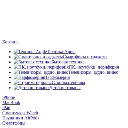
Корзина
Техника Apple
Смартфоны и гаджеты
Бытовая техника
ПК, ноутбуки, периферия
Телевизоры, аудио, видео
Парфюмерия
Стройматериалы
Детские товары
iPhone
MacBook
iPad
Смарт-часы Watch
Наушники AirPods
Смартфоны