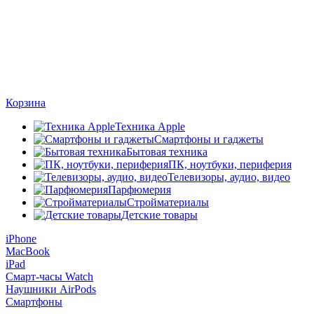
Корзина
Техника Apple
Смартфоны и гаджеты
Бытовая техника
ПК, ноутбуки, периферия
Телевизоры, аудио, видео
Парфюмерия
Стройматериалы
Детские товары
iPhone
MacBook
iPad
Смарт-часы Watch
Наушники AirPods
Смартфоны