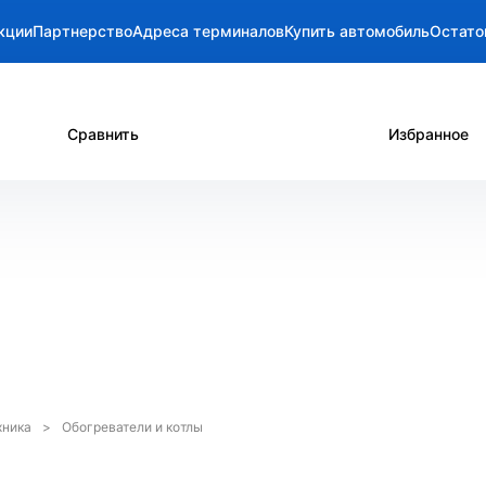
кции
Партнерство
Адреса терминалов
Купить автомобиль
Остато
Сравнить
Избранное
хника
Обогреватели и котлы