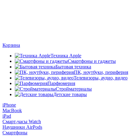
Корзина
Техника Apple
Смартфоны и гаджеты
Бытовая техника
ПК, ноутбуки, периферия
Телевизоры, аудио, видео
Парфюмерия
Стройматериалы
Детские товары
iPhone
MacBook
iPad
Смарт-часы Watch
Наушники AirPods
Смартфоны