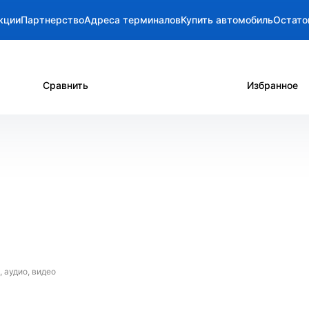
кции
Партнерство
Адреса терминалов
Купить автомобиль
Остато
Сравнить
Избранное
 аудио, видео